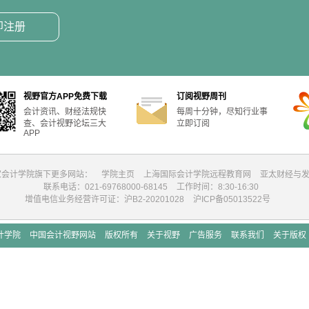
即注册
视野官方APP免费下载
订阅视野周刊
会计资讯、财经法规快
每周十分钟，尽知行业事
查、会计视野论坛三大
立即订阅
APP
家会计学院旗下更多网站：
学院主页
上海国际会计学院远程教育网
亚太财经与
联系电话：021-69768000-68145
工作时间：8:30-16:30
增值电信业务经营许可证：沪B2-20201028
沪ICP备05013522号
计学院
中国会计视野网站
版权所有
关于视野
广告服务
联系我们
关于版权